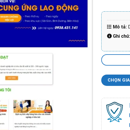
Mô tả:
Ghi chú
CHỌN GIA