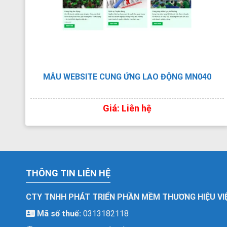
MẪU WEBSITE CUNG ỨNG LAO ĐỘNG MN040
Giá: Liên hệ
THÔNG TIN LIÊN HỆ
CTY TNHH PHÁT TRIỂN PHẦN MỀM THƯƠNG HIỆU VI
Mã số thuế:
0313182118