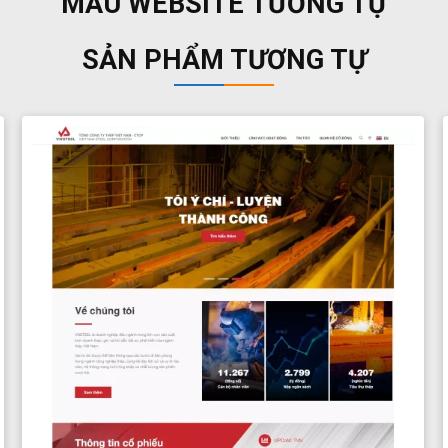
MẪU WEBSITE TƯƠNG TỰ
SẢN PHẨM TƯƠNG TỰ