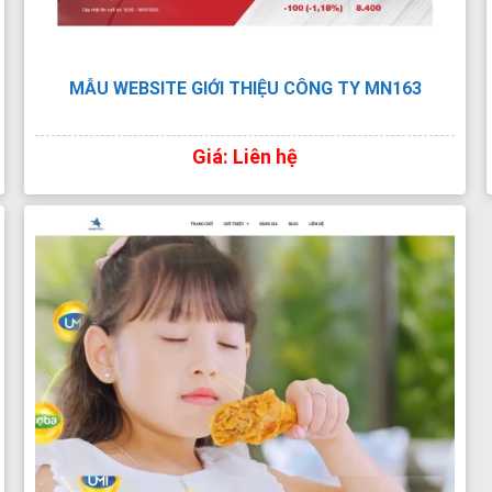
MẪU WEBSITE GIỚI THIỆU CÔNG TY MN163
Giá: Liên hệ
XEM TRỰC TIẾP
XEM PDF
CHI TIẾT