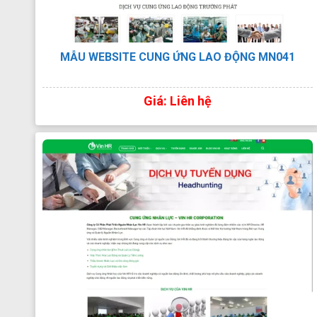
MẪU WEBSITE CUNG ỨNG LAO ĐỘNG MN041
Giá: Liên hệ
XEM TRỰC TIẾP
XEM PDF
CHI TIẾT