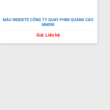
MẪU WEBSITE CÔNG TY QUAY PHIM QUẢNG CÁO
MN095
Giá: Liên hệ
XEM TRỰC TIẾP
XEM PDF
CHI TIẾT