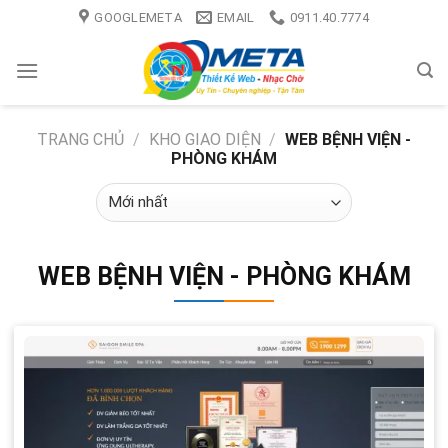
Skip
GOOGLEMETA
EMAIL
0911.40.7774
to
content
TRANG CHỦ
/
KHO GIAO DIỆN
/
WEB BỆNH VIỆN -
PHÒNG KHÁM
WEB BỆNH VIỆN - PHÒNG KHÁM