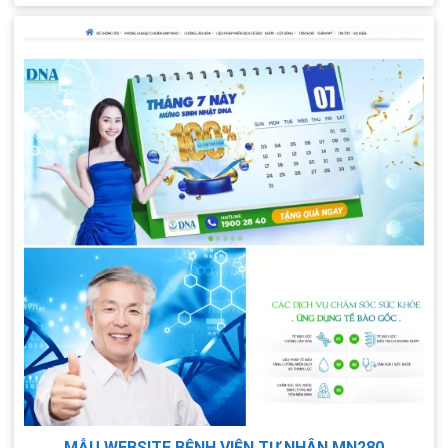
XEM TRỰC TIẾP
XEM PDF
CHI TIẾT
MẪU WEBSITE BỆNH VIỆN TƯ NHÂN MN280