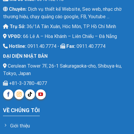
Chuyên:
Dịch vụ thiết kế Website, Seo web, nhạc chờ
thương hiệu, chạy quảng cáo google, FB, Youtube ...
Trụ Sở:
36/1A Tân Xuân, Hóc Môn, TP. Hồ Chí Minh
XEM TRỰC TIẾP
XEM PDF
CHI TIẾT
VPĐD:
66 Lê A – Hòa Khánh – Liên Chiểu – Đà Nẵng
Hotline:
0911.40.7774 -
Fax:
0911.40.7774
ĐẠI DIỆN NHẬT BẢN
Cerulean Tower 7F, 26-1 Sakuragaoka-cho, Shibuya-ku,
Tokyo, Japan
+81-3-3780-4077
VỀ CHÚNG TÔI
Giới thiệu