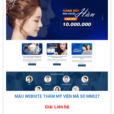
XEM TRỰC TIẾP
XEM PDF
CHI TIẾT
MẪU WEBSITE THẨM MỸ VIỆN MÃ SỐ MN527
Giá: Liên hệ