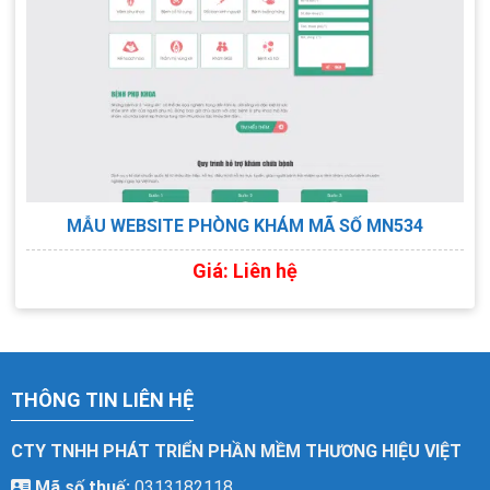
XEM TRỰC TIẾP
XEM PDF
CHI TIẾT
MẪU WEBSITE PHÒNG KHÁM MÃ SỐ MN534
Giá: Liên hệ
THÔNG TIN LIÊN HỆ
CTY TNHH PHÁT TRIỂN PHẦN MỀM THƯƠNG HIỆU VIỆT
Mã số thuế:
0313182118