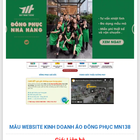
XEM TRỰC TIẾP
XEM PDF
CHI TIẾT
MẪU WEBSITE KINH DOANH ÁO ĐÔNG PHỤC MN138
Giá: Liên hệ