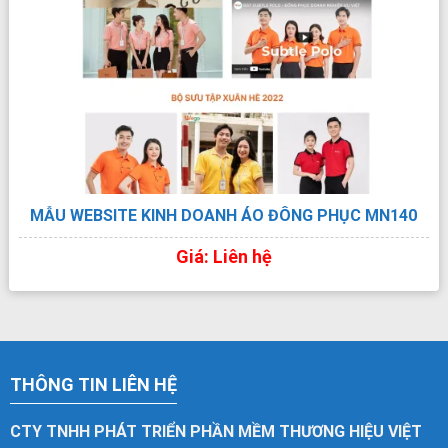
XEM TRỰC TIẾP
XEM PDF
CHI TIẾT
MẪU WEBSITE KINH DOANH ÁO ĐÔNG PHỤC MN140
Giá: Liên hệ
THÔNG TIN LIÊN HỆ
CTY TNHH PHÁT TRIỂN PHẦN MỀM THƯƠNG HIỆU VIỆT