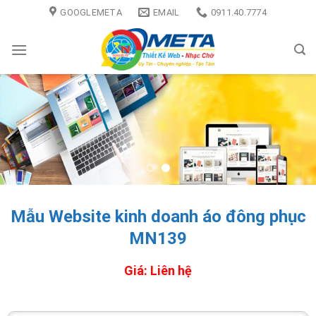
Skip
GOOGLEMETA
EMAIL
0911.40.7774
to
content
Mẫu Website kinh doanh áo đông phục
MN139
Giá: Liên hệ