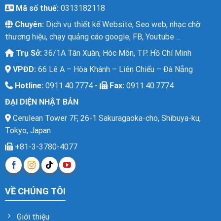
Mã số thuế:
0313182118
Chuyên:
Dịch vụ thiết kế Website, Seo web, nhạc chờ
thương hiệu, chạy quảng cáo google, FB, Youtube ...
Trụ Sở:
36/1A Tân Xuân, Hóc Môn, TP. Hồ Chí Minh
XEM TRỰC TIẾP
XEM PDF
CHI TIẾT
VPĐD:
66 Lê A – Hòa Khánh – Liên Chiểu – Đà Nẵng
Hotline:
0911.40.7774 -
Fax:
0911.40.7774
ĐẠI DIỆN NHẬT BẢN
Cerulean Tower 7F, 26-1 Sakuragaoka-cho, Shibuya-ku,
Tokyo, Japan
+81-3-3780-4077
VỀ CHÚNG TÔI
Giới thiệu