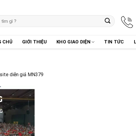
G CHỦ
GIỚI THIỆU
KHO GIAO DIỆN
TIN TỨC
ite diễn giả MN379