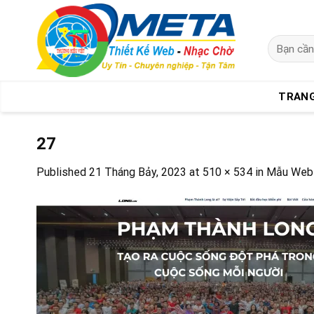
Skip
to
content
Tìm
kiếm:
TRAN
27
Published
21 Tháng Bảy, 2023
at
510 × 534
in
Mẫu Webs