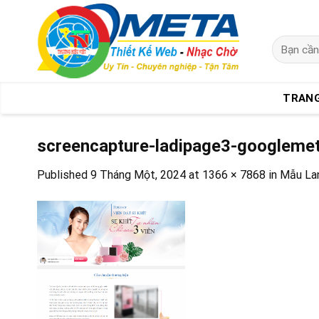
Skip
to
content
Tìm
kiếm:
TRAN
screencapture-ladipage3-googlem
Published
9 Tháng Một, 2024
at
1366 × 7868
in
Mẫu Lan