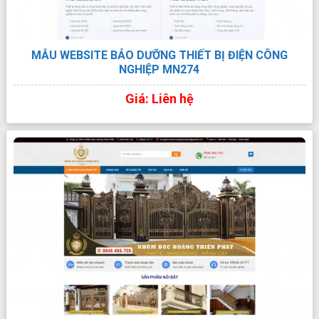
MẪU WEBSITE BẢO DƯỠNG THIẾT BỊ ĐIỆN CÔNG
NGHIỆP MN274
Giá: Liên hệ
XEM TRỰC TIẾP
XEM PDF
CHI TIẾT