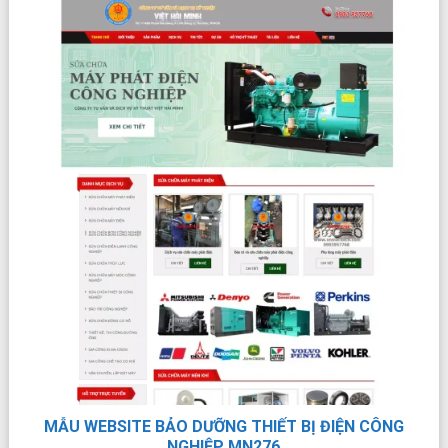
XEM TRỰC TIẾP
XEM PDF
CHI TIẾT
MẪU WEBSITE BẢO DƯỠNG THIẾT BỊ ĐIỆN CÔNG
NGHIỆP MN276