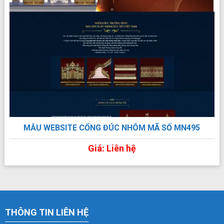
XEM TRỰC TIẾP
XEM PDF
CHI TIẾT
MẪU WEBSITE CỔNG ĐÚC NHÔM MÃ SỐ MN495
Giá: Liên hệ
THÔNG TIN LIÊN HỆ