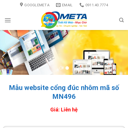
Skip
GOOGLEMETA
EMAIL
0911.40.7774
to
content
Mẫu website cổng đúc nhôm mã số
MN496
Giá: Liên hệ