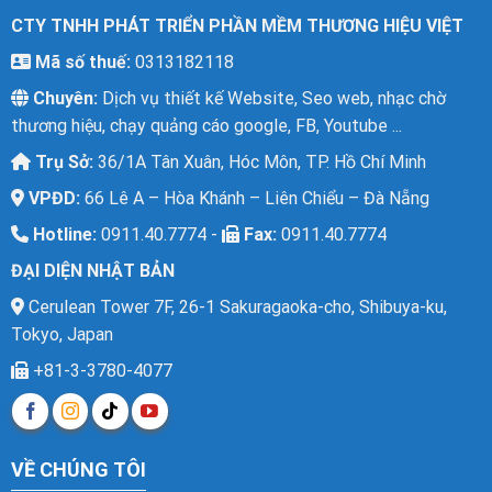
CTY TNHH PHÁT TRIỂN PHẦN MỀM THƯƠNG HIỆU VIỆT
Mã số thuế:
0313182118
Chuyên:
Dịch vụ thiết kế Website, Seo web, nhạc chờ
thương hiệu, chạy quảng cáo google, FB, Youtube ...
Trụ Sở:
36/1A Tân Xuân, Hóc Môn, TP. Hồ Chí Minh
XEM TRỰC TIẾP
XEM PDF
CHI TIẾT
VPĐD:
66 Lê A – Hòa Khánh – Liên Chiểu – Đà Nẵng
Hotline:
0911.40.7774 -
Fax:
0911.40.7774
ĐẠI DIỆN NHẬT BẢN
Cerulean Tower 7F, 26-1 Sakuragaoka-cho, Shibuya-ku,
Tokyo, Japan
+81-3-3780-4077
VỀ CHÚNG TÔI